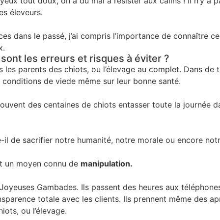
eux tout doux, on a du mal à résister aux câlins ! Il n’y a pa
es éleveurs.
 dans le passé, j’ai compris l’importance de connaître cer
x.
sont les erreurs et risques à éviter ?
les parents des chiots, ou l’élevage au complet. Dans de te
s conditions de viede même sur leur bonne santé.
 souvent des centaines de chiots entasser toute la journée 
te-il de sacrifier notre humanité, notre morale ou encore no
t un moyen connu de
manipulation.
s Joyeuses Gambades. Ils passent des heures aux téléphones p
sparence totale avec les clients. Ils prennent même des ap
hiots, ou l’élevage.