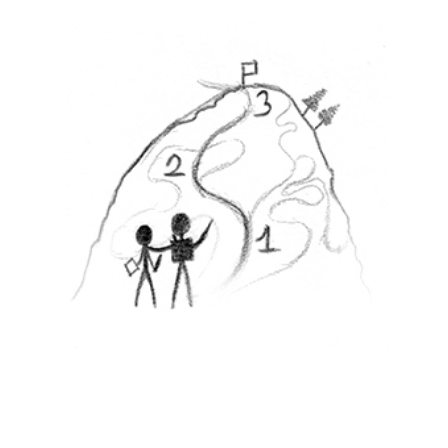
Le programme
On part de
Zéro
et je vous montre tout ce que
vous devez connaître pour débuter votre
apprentissage dans les meilleures conditions.