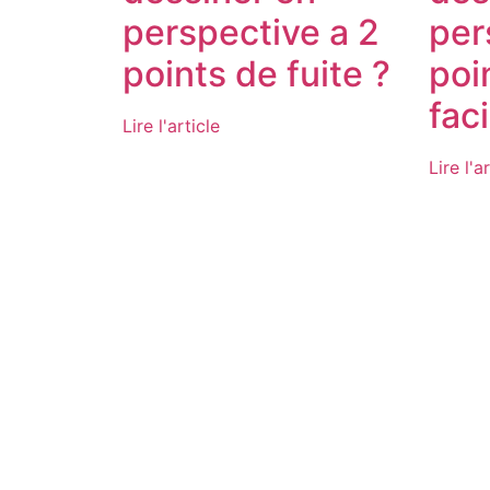
perspective a 2
per
points de fuite ?
poi
fac
Lire l'article
Lire l'a