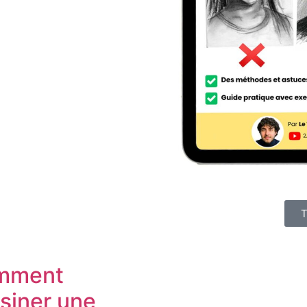
T
mment
siner une