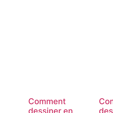
Comment
Co
dessiner en
des