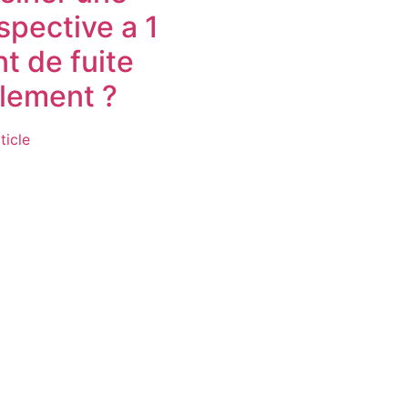
spective a 1
nt de fuite
ilement ?​
rticle