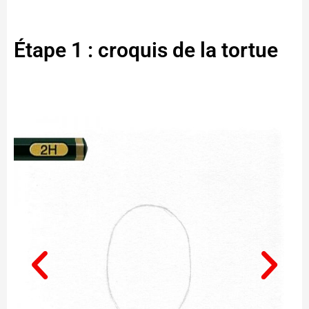
Étape 1 : croquis de la tortue
Aj
so