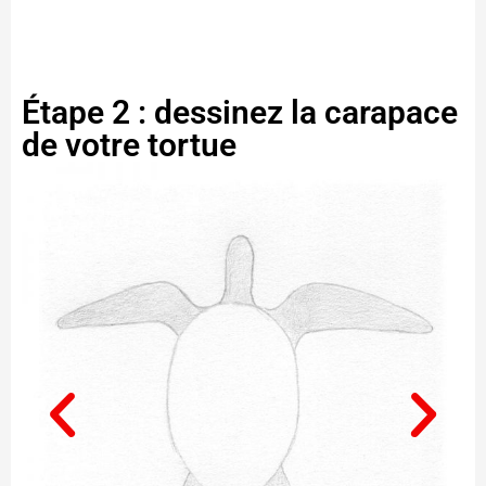
Étape 2 : dessinez la carapace
de votre tortue
De
c
f