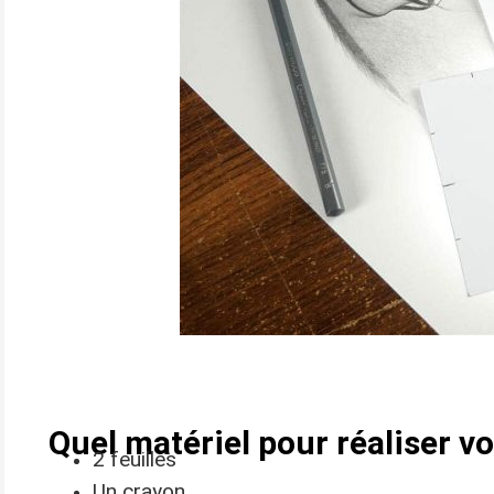
Quel matériel pour réaliser vo
2 feuilles
Un crayon