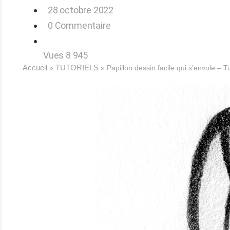
28 octobre 2022
0 Commentaire
Vues
8 945
Accueil
TUTORIELS
»
»
Papillon dessin facile qui s’envole – Tu